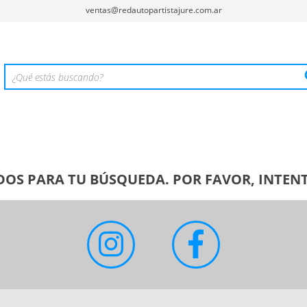
ventas@redautopartistajure.com.ar
OS PARA TU BÚSQUEDA. POR FAVOR, INTENT