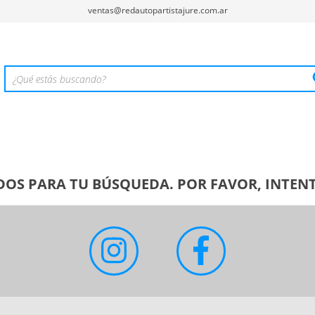
ventas@redautopartistajure.com.ar
OS PARA TU BÚSQUEDA. POR FAVOR, INTENT