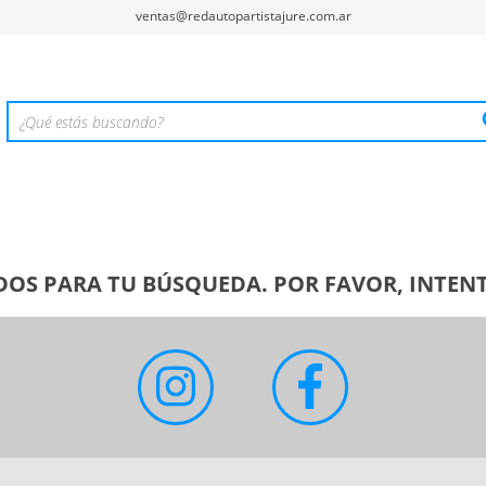
ventas@redautopartistajure.com.ar
OS PARA TU BÚSQUEDA. POR FAVOR, INTENT