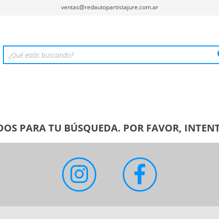
ventas@redautopartistajure.com.ar
OS PARA TU BÚSQUEDA. POR FAVOR, INTENT